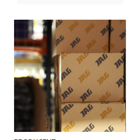
uż
żn
Dz
st
re
sp