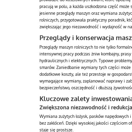
pracują w polu, a każda uszkodzona część może 
jesienne przeglądy maszyn oraz wymiana zużytyc
rolniczych, przygotowała praktyczny poradnik, k
zwiększając jego niezawodność i wydajność w n
Przeglądy i konserwacja masz
Przeglądy maszyn rolniczych to nie tylko formal
intensywnej pracy podczas żniw kombajny, prasy
hydraulicznych i elektrycznych. Typowe problemy
smarów. Zaniedbanie wymiany tych części może p
dodatkowe koszty, ale też przestoje w gospodars
wymagające wymiany, zaplanować naprawy i zabez
bezpieczeństwo, oszczędność i dłuższą żywotnoś
Kluczowe zalety inwestowania
Zwiększona niezawodność i redukcja
Wymiana zużytych łożysk, pasków napędowych i n
bez zakłóceń. Dzięki wysokiej jakości częściom
staje się prostsze.