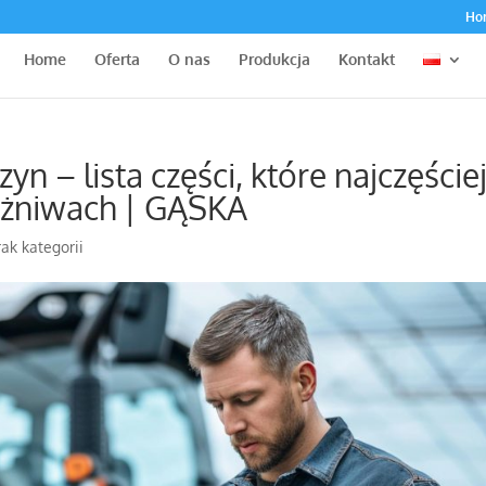
Ho
Home
Oferta
O nas
Produkcja
Kontakt
n – lista części, które najczęście
żniwach | GĄSKA
rak kategorii