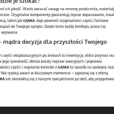
gdzie je szukać?
jest ich jakość. Warto zwracać uwagę na renomę producenta, materiał
techniczne. Oryginalne komponenty gwarantują lepsze dopasowanie, trwa
wcą, takim jak
GĄSKA
, daje pewność oryginalności części, fachowe
wiązań do Twojego sprzętu. Dzięki temu każdy kombajn, prasa czy
e wyzwania.
 mądra decyzja dla przyszłości Twojego
części eksploatacyjnych po żniwach to inwestycja, która przynosi re
ża jego żywotność, obniża koszty napraw awaryjnych i poprawia
kości części i regularne kontrole z
GĄSKA
to sposób na spokojny sez
 Nie ryzykuj awarii w kluczowym momencie – zapoznaj się z ofertą
SKA
lub skontaktuj się z naszymi specjalistami już dziś, aby przygotow