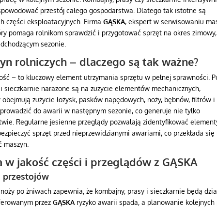
spowodować przestój całego gospodarstwa. Dlatego tak istotne są
h części eksploatacyjnych. Firma
GĄSKA
, ekspert w serwisowaniu ma
tóry pomaga rolnikom sprawdzić i przygotować sprzęt na okres zimowy,
adchodzącym sezonie.
yn rolniczych – dlaczego są tak ważne?
ność – to kluczowy element utrzymania sprzętu w pełnej sprawności. P
 i sieczkarnie narażone są na zużycie elementów mechanicznych,
 obejmują zużycie łożysk, pasków napędowych, noży, bębnów, filtrów i
rowadzić do awarii w następnym sezonie, co generuje nie tylko
twie. Regularne jesienne przeglądy pozwalają zidentyfikować element
pieczyć sprzęt przed nieprzewidzianymi awariami, co przekłada się
ć maszyn.
 w jakość części i przeglądów z GĄSKA
 przestojów
oży po żniwach zapewnia, że kombajny, prasy i sieczkarnie będą dzia
 oferowanym przez
GĄSKA
ryzyko awarii spada, a planowanie kolejnych