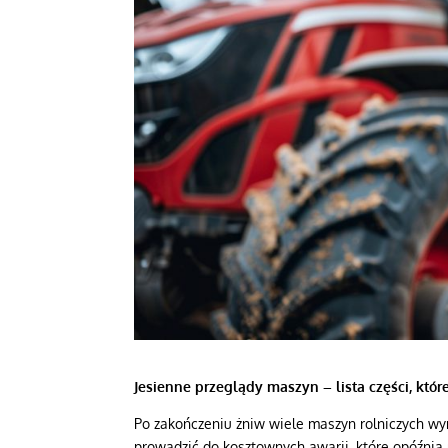
Jesienne przeglądy maszyn – lista części, kt
Po zakończeniu żniw wiele maszyn rolniczych w
prowadzić do kosztownych awarii, które opóźnią 