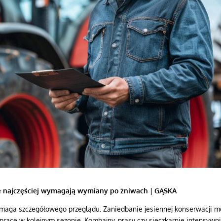
óre najczęściej wymagają wymiany po żniwach | GĄSKA
ymaga szczegółowego przeglądu. Zaniedbanie jesiennej konserwacji m
pracę w kolejnym sezonie. Kombajny, prasy czy sieczkarnie intensywn