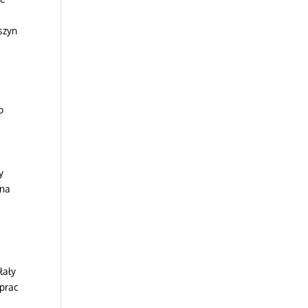
szyn
o
y
 na
łały
 prac