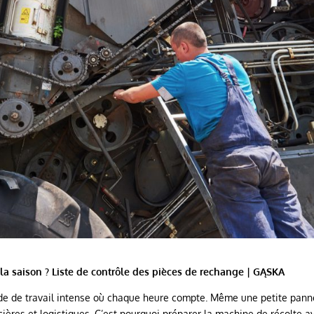
a saison ? Liste de contrôle des pièces de rechange | GĄSKA
iode de travail intense où chaque heure compte. Même une petite pann
ières et logistiques. C’est pourquoi préparer la machine de récolte a