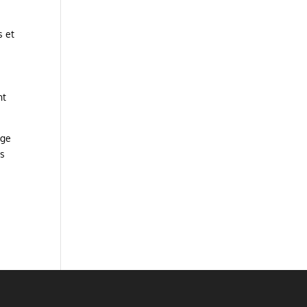
s et
nt
rge
es