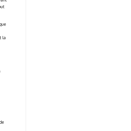
out
ique
t la
a
 de