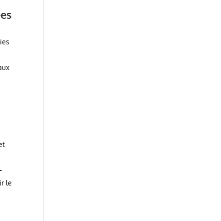
ées
ies
aux
et
–
r le