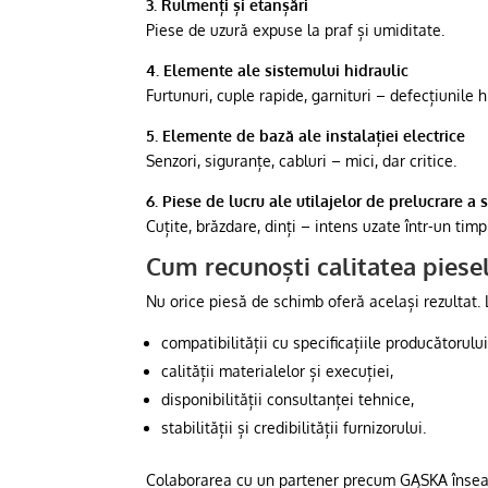
3. Rulmenți și etanșări
Piese de uzură expuse la praf și umiditate.
4. Elemente ale sistemului hidraulic
Furtunuri, cuple rapide, garnituri – defecțiunile 
5. Elemente de bază ale instalației electrice
Senzori, siguranțe, cabluri – mici, dar critice.
6. Piese de lucru ale utilajelor de prelucrare a 
Cuțite, brăzdare, dinți – intens uzate într-un timp
Cum recunoști calitatea piese
Nu orice piesă de schimb oferă același rezultat. 
compatibilității cu specificațiile producătorului 
calității materialelor și execuției,
disponibilității consultanței tehnice,
stabilității și credibilității furnizorului.
Colaborarea cu un partener precum GĄSKA înseamn