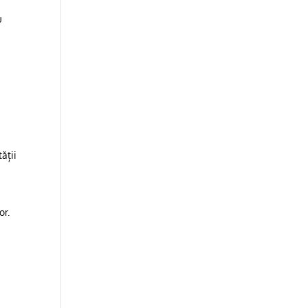
u
e
ății
or.