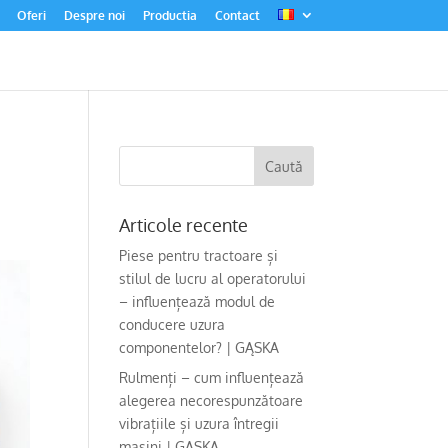
Oferi
Despre noi
Productia
Contact
Articole recente
Piese pentru tractoare și
stilul de lucru al operatorului
– influențează modul de
conducere uzura
componentelor? | GĄSKA
Rulmenți – cum influențează
alegerea necorespunzătoare
vibrațiile și uzura întregii
mașini | GĄSKA