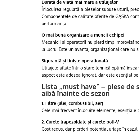
Durată de viață mai mare a utilajelor
Înlocuirea regulată a pieselor supuse uzurii, prec
Componentele de calitate oferite de GĄSKA contri
performanță.
O mai bună organizare a muncii echipei
Mecanicii și operatorii nu pierd timp improvizân
la lucru. Este un avantaj organizațional care nu 
Siguranță și liniște operațională
Utilajele aflate într-o stare tehnică optimă înse
aspect este adesea ignorat, dar este esențial pe
Lista „must have” – piese de s
aibă înainte de sezon
1. Filtre (ulei, combustibil, aer)
Cele mai frecvent înlocuite elemente, esențiale 
2. Curele trapezoidale și curele poli-V
Cost redus, dar pierderi potențial uriașe în cazul 