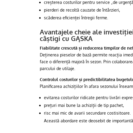
creșterea costurilor pentru service „de urgență
pierderi de recoltă cauzate de întârzieri,
scăderea eficienței întregii ferme.
Avantajele cheie ale investiți
câștigi cu GĄSKA
Fiabilitate crescută și reducerea timpilor de n
Deținerea pieselor de bază permite reacția imedi
face o diferență majoră în sezon. Prin colaborare
parcului de utilaje.
Controlul costurilor și predictibilitatea bugetul
Planificarea achizițiilor în afara sezonului însea
evitarea costurilor ridicate pentru livrări expre
prețuri mai bune la achiziții de tip pachet,
risc mai mic de avarii secundare costisitoare.
Această abordare este deosebit de importantă