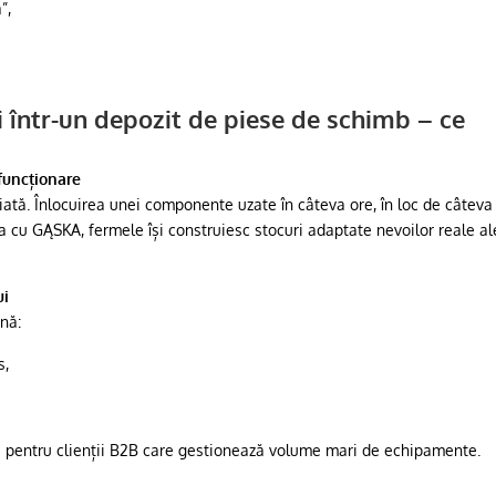
”,
ei într-un depozit de piese de schimb – ce
efuncționare
ată. Înlocuirea unei componente uzate în câteva ore, în loc de câteva 
a cu GĄSKA, fermele își construiesc stocuri adaptate nevoilor reale al
ui
mnă:
s,
 pentru clienții B2B care gestionează volume mari de echipamente.