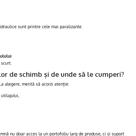
hidraulice sunt printre cele mai paralizante.
solului
 scurt.
lor de schimb și de unde să le cumperi?
La alegere, merită să acorzi atenție:
utilajului,
ă nu doar acces la un portofoliu larg de produse, ci și suport