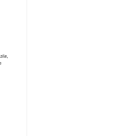
zile,
e