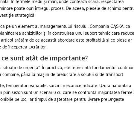
ională. În fermele medii și mari, unde contează scara, respectarea
t minore poate opri întregul proces. De aceea, piesele de schimb pentr
vestiție strategică.
e ca pe un element al managementului riscului. Compania GĄSKA, ca
planificarea achizițiilor și în construirea unui suport tehnic care reduc
t articol arătăm de ce această abordare este profitabilă și ce piese ar
 de începerea lucrărilor.
 ce sunt atât de importante?
ituații de urgență”. În practică, ele reprezintă fundamentul continuit
 și combine, până la mașini de prelucrare a solului și de transport.
itate, temperaturi variabile, sarcini mecanice ridicate. Uzura naturală a
în plin sezon sunt un scenariu cu care se confruntă majoritatea fermel
nibile pe loc, iar timpul de așteptare pentru livrare prelungește