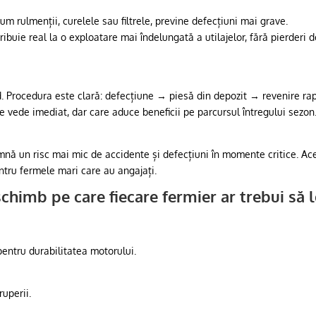
um rulmenții, curelele sau filtrele, previne defecțiuni mai grave.
buie real la o exploatare mai îndelungată a utilajelor, fără pierderi 
d. Procedura este clară: defecțiune → piesă din depozit → revenire ra
se vede imediat, dar care aduce beneficii pe parcursul întregului sezon
amnă un risc mai mic de accidente și defecțiuni în momente critice. Ac
ntru fermele mari care au angajați.
chimb pe care fiecare fermier ar trebui să 
pentru durabilitatea motorului.
ruperii.