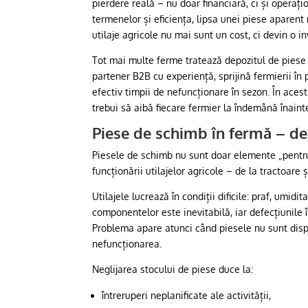
pierdere reală – nu doar financiară, ci și operaț
termenelor și eficiența, lipsa unei piese aparen
utilaje agricole nu mai sunt un cost, ci devin o in
Tot mai multe ferme tratează depozitul de pies
partener B2B cu experiență, sprijină fermierii în 
efectiv timpii de nefuncționare în sezon. În aces
trebui să aibă fiecare fermier la îndemână înainte
Piese de schimb în fermă – de
Piesele de schimb nu sunt doar elemente „pentru s
funcționării utilajelor agricole – de la tractoare
Utilajele lucrează în condiții dificile: praf, umid
componentelor este inevitabilă, iar defecțiunile 
Problema apare atunci când piesele nu sunt dispo
nefuncționarea.
Neglijarea stocului de piese duce la:
întreruperi neplanificate ale activității,